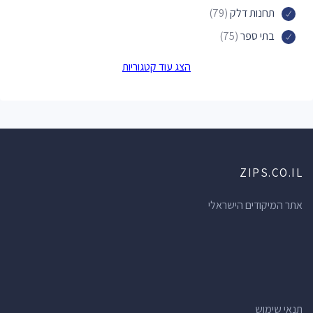
תחנות דלק
(79)
בתי ספר
(75)
פארקים
(74)
הצג עוד קטגוריות
חנויות תכשיטים
(73)
בתי מרקחת
(71)
ברים
(70)
מוסכים
(69)
ZIPS.CO.IL
חנויות מכולת
(66)
מרכזי תרבות
(62)
אתר המיקודים הישראלי
מרפאות שיניים
(61)
חנויות הכל לבית
(60)
מלונות
(56)
רופאי שיניים
(52)
תנאי שימוש
דירות נופש
(51)