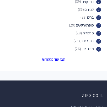
בתי קפה
(39)
קניונים
(36)
ברים
(33)
סופרמרקטים
(29)
מספרות
(29)
בתי כנסת
(26)
מכוני יופי
(26)
פארקים
(24)
הצג עוד קטגוריות
דירות אירוח
(24)
מקומות לינה
(24)
חנויות תכשיטים
(19)
אכסניות
(19)
ZIPS.CO.IL
בתי מרקחת
(19)
סלונים למניקור ופדיקור
(18)
אתר המיקודים הישראלי