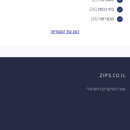
בתי כנסת
(26)
מכוני יופי
(26)
פארקים
(24)
הצג עוד קטגוריות
דירות אירוח
(24)
מקומות לינה
(24)
חנויות תכשיטים
(19)
אכסניות
(19)
ZIPS.CO.IL
בתי מרקחת
(19)
סלונים למניקור ופדיקור
(18)
אתר המיקודים הישראלי
בתי ספר
(18)
חופים
(17)
מאפיות
(15)
חנויות מכולת
(15)