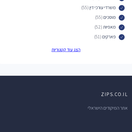
משרדי עורכי דין
(55)
מוסכים
(55)
מאפיות
(52)
פארקים
(51)
מוסכים לרכב
(49)
הצג עוד קטגוריות
בתי ספר
(47)
חנויות הכל לבית
(45)
חנויות תכשיטים
(41)
תחנות דלק
(41)
ZIPS.CO.IL
חנויות מכולת
(37)
מרפאות שיניים
(37)
אתר המיקודים הישראלי
אולמות אירועים
(34)
מרכזי תרבות
(34)