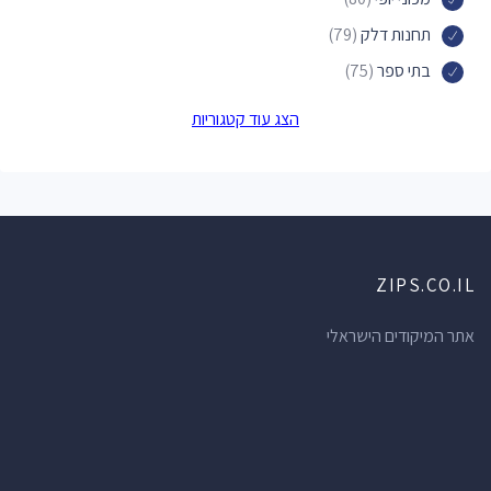
תחנות דלק
(79)
בתי ספר
(75)
פארקים
(74)
הצג עוד קטגוריות
חנויות תכשיטים
(73)
בתי מרקחת
(71)
ברים
(70)
מוסכים
(69)
ZIPS.CO.IL
חנויות מכולת
(66)
מרכזי תרבות
(62)
אתר המיקודים הישראלי
מרפאות שיניים
(61)
חנויות הכל לבית
(60)
מלונות
(56)
רופאי שיניים
(52)