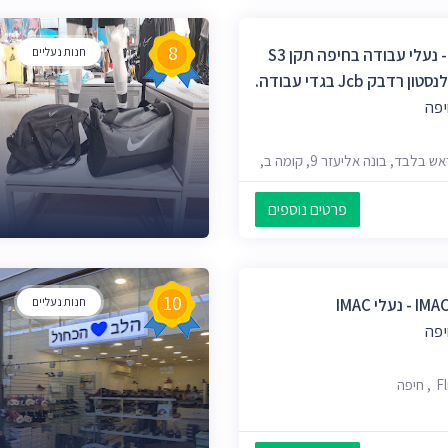
8
מותגים בקטנה- נעלי עבודה בחיפה תקן S3
חנות נעליים
בק Jcb בגדי עבודה.
יפה
הגעה בתיאום מראש בלבד, בונה אליעזר 9, קומה ב,
פרטים נוספים
10
לי IMAC
חנות נעליים
יפה
פה