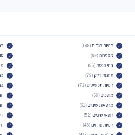
חנויות בגדים
(188)
בת
מספרות
(99)
סו
בתי כנסת
(85)
משר
תחנות דלק
(79)
בת
חנויות תכשיטים
(73)
בת
מוסכים
(69)
חנו
מרפאות שיניים
(61)
חנ
רופאי שיניים
(52)
די
חנויות פרחים
(46)
חד
אולמות אירועים
(41)
תח