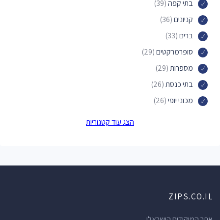
בתי קפה
(39)
קניונים
(36)
ברים
(33)
סופרמרקטים
(29)
מספרות
(29)
בתי כנסת
(26)
מכוני יופי
(26)
פארקים
(24)
הצג עוד קטגוריות
דירות אירוח
(24)
מקומות לינה
(24)
חנויות תכשיטים
(19)
אכסניות
(19)
ZIPS.CO.IL
בתי מרקחת
(19)
סלונים למניקור ופדיקור
(18)
אתר המיקודים הישראלי