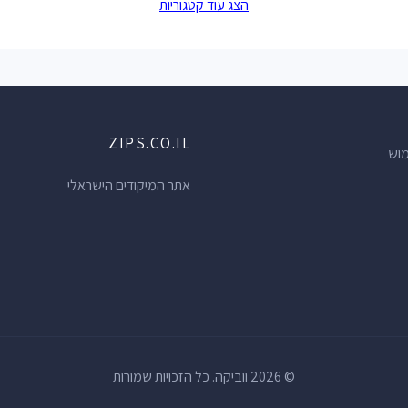
הצג עוד קטגוריות
חדרי כושר
(9)
שרו
חנויות לתינוקות
(9)
די
הסרת שיער בלייזר
(9)
אט
גלידריות
(8)
קיי
ZIPS.CO.IL
חנויות למוצרי קוסמטיקה
(8)
חנו
מוש
חנויות אופנה
(7)
חנ
אתר המיקודים הישראלי
קונדיטוריות
(7)
חנ
חותנ כללית
(7)
חנו
חנויות מכשירי כתיבה
(6)
חנ
מכולות
(6)
חנו
קיוסקים
(6)
יצר
בתי קברות
(6)
בת
© 2026 ווביקה. כל הזכויות שמורות
חנויות ממתקים
(5)
חנו