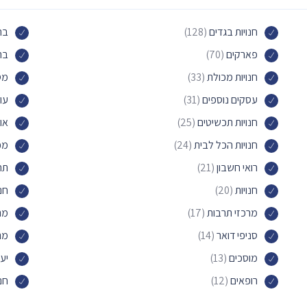
חנויות בגדים
(128)
בת
פארקים
(70)
בת
חנויות מכולת
(33)
מס
עסקים נוספים
(31)
עור
חנויות תכשיטים
(25)
או
חנויות הכל לבית
(24)
מכו
רואי חשבון
(21)
תח
חנויות
(20)
חנו
מרכזי תרבות
(17)
מר
סניפי דואר
(14)
מר
מוסכים
(13)
יעד
רופאים
(12)
חנו
שירותי הנהלת חשבונות
(10)
חנו