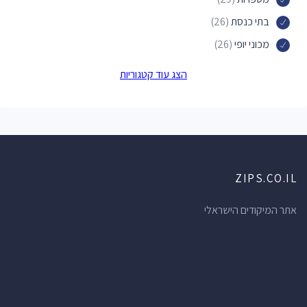
בתי כנסת
(26)
מכוני יופי
(26)
פארקים
(24)
הצג עוד קטגוריות
דירות אירוח
(24)
מקומות לינה
(24)
חנויות תכשיטים
(19)
אכסניות
(19)
ZIPS.CO.IL
בתי מרקחת
(19)
סלונים למניקור ופדיקור
(18)
אתר המיקודים הישראלי
בתי ספר
(18)
חופים
(17)
מאפיות
(15)
חנויות מכולת
(15)