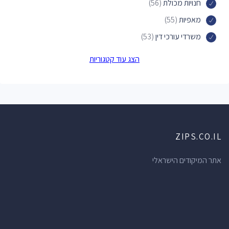
חנויות מכולת
(56)
מאפיות
(55)
משרדי עורכי דין
(53)
מוסכים
(48)
הצג עוד קטגוריות
מוסכים לרכב
(48)
חנויות הכל לבית
(46)
מכוני יופי
(46)
תחנות דלק
(38)
ZIPS.CO.IL
תחנות אוטובוס
(38)
חדרי כושר
(35)
אתר המיקודים הישראלי
חנויות תכשיטים
(34)
אולמות אירועים
(34)
מרכזי תרבות
(34)
ברים
(34)