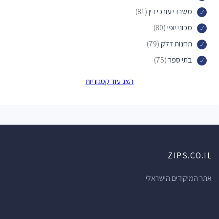
משרדי עורכי דין
(81)
מכוני יופי
(80)
תחנות דלק
(79)
בתי ספר
(75)
פארקים
(74)
הצג עוד קטגוריות
חנויות תכשיטים
(73)
בתי מרקחת
(71)
ברים
(70)
מוסכים
(69)
ZIPS.CO.IL
חנויות מכולת
(66)
מרכזי תרבות
(62)
אתר המיקודים הישראלי
מרפאות שיניים
(61)
חנויות הכל לבית
(60)