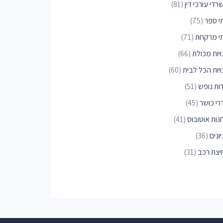
די עורכי דין
(81)
י ספר
(75)
י מרקחת
(71)
יות מכולת
(66)
ויות הכל לבית
(60)
רות נופש
(51)
רי כושר
(45)
נות אוטובוס
(41)
ונים
(36)
יצת רכב
(31)
יות חיות
(30)
נים למניקור ופדיקור
(28)
ויות לחיות מחמד
(26)
קים נוספים
(23)