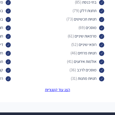
בתי כנסת
(85)
משר
תחנות דלק
(79)
בת
חנויות תכשיטים
(73)
בת
מוסכים
(69)
חנו
מרפאות שיניים
(61)
חנ
רופאי שיניים
(52)
די
חנויות פרחים
(46)
חד
אולמות אירועים
(41)
תח
מוסכים לרכב
(36)
קני
חנויות מתנות
(31)
רח
דירות אירוח
(31)
חנו
הצג עוד קטגוריות
סניפי דואר
(28)
סלו
גלידריות
(26)
חנ
וטרינרים
(26)
עס