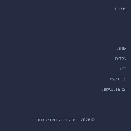
פרטיות
חדרי כושר
(20)
חנויות למוצרי קוסמטיקה
(19)
סלונים למניקור ופדיקור
(18)
חנויות
(18)
אודות
קוסמטיקאיות
(16)
עורכי דין לדיני משפחה
(15)
עסקים
חנויות מתנות
(15)
בלוג
ברים
(15)
יצירת קשר
יעדים תיירותיים
(14)
הצהרת נגישות
וטרינרים
(14)
קייטרינג
(14)
פיצריות
(13)
© 2026 ווביקה. כל הזכויות שמורות
קונדיטוריות
(12)