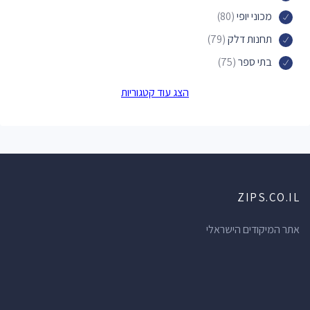
מכוני יופי
(80)
תחנות דלק
(79)
בתי ספר
(75)
פארקים
(74)
הצג עוד קטגוריות
חנויות תכשיטים
(73)
בתי מרקחת
(71)
ברים
(70)
מוסכים
(69)
ZIPS.CO.IL
חנויות מכולת
(66)
מרכזי תרבות
(62)
אתר המיקודים הישראלי
מרפאות שיניים
(61)
חנויות הכל לבית
(60)
מלונות
(56)