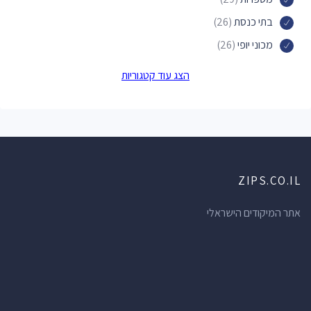
בתי כנסת
(26)
מכוני יופי
(26)
פארקים
(24)
הצג עוד קטגוריות
דירות אירוח
(24)
מקומות לינה
(24)
חנויות תכשיטים
(19)
אכסניות
(19)
ZIPS.CO.IL
בתי מרקחת
(19)
סלונים למניקור ופדיקור
(18)
אתר המיקודים הישראלי
בתי ספר
(18)
חופים
(17)
מאפיות
(15)
חנויות מכולת
(15)