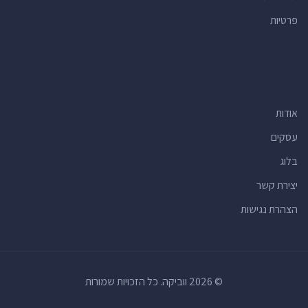
פרטיות
אולמות אירועים
(77)
רופאי שיניים
(76)
מועדוני לילה
(68)
חנויות מכולת
(66)
אודות
מרכזים רפואיים
(62)
מרכזי תרבות
(60)
עסקים
מוסכים
(59)
בלוג
מכבסות
(53)
יצירת קשר
חנויות לחיות מחמד
(53)
הצהרת נגישות
סלונים למניקור ופדיקור
(52)
רואי חשבון
(52)
וטרינרים
(50)
© 2026 ווביקה. כל הזכויות שמורות
מוזיאונים
(48)