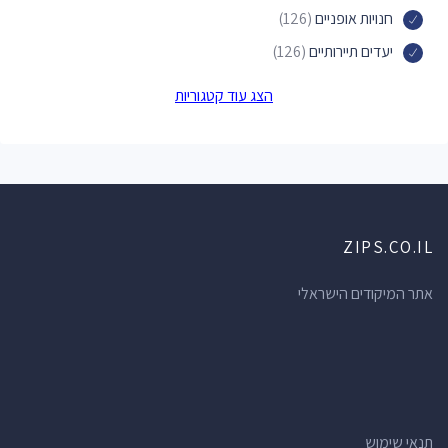
חנויות אופניים
(126)
יעדים תיירותיים
(126)
מכוני יופי
(122)
הצג עוד קטגוריות
פארקים
(122)
מעצבי תכשיטים
(119)
משרדי עורכי דין
(111)
עורכי דין
(111)
ZIPS.CO.IL
בתי מרקחת
(104)
חדרי כושר
(100)
אתר המיקודים הישראלי
בתי ספר
(100)
חנויות הכל לבית
(100)
בנקים
(89)
מרפאות שיניים
(80)
תנאי שימוש
חנויות פרחים
(80)