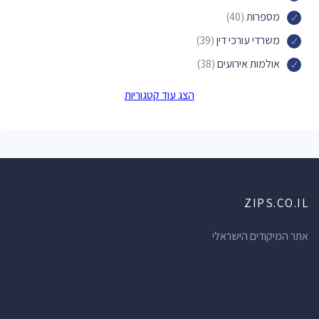
מספרות
(40)
משרדי עורכי דין
(39)
אולמות אירועים
(38)
תחנות דלק
(38)
הצג עוד קטגוריות
קניונים
(37)
חנויות הכל לבית
(34)
מכוני יופי
(34)
מרפאות שיניים
(32)
ZIPS.CO.IL
חנויות תכשיטים
(32)
מוסכים
(31)
אתר המיקודים הישראלי
מרכזי תרבות
(31)
בתי מרקחת
(30)
חנויות מכולת
(28)