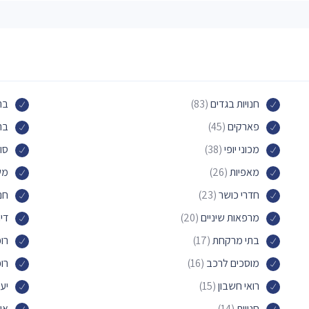
חנויות בגדים
(83)
בת
פארקים
(45)
בת
מכוני יופי
(38)
סו
מאפיות
(26)
משר
חדרי כושר
(23)
חנו
מרפאות שיניים
(20)
די
בתי מרקחת
(17)
רו
מוסכים לרכב
(16)
רופ
רואי חשבון
(15)
יעד
חנויות
(14)
או