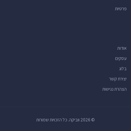
פרטיות
חנויות פרחים
(23)
תחנות אוטובוס
(23)
בנקים
(22)
קייטרינג
(19)
אודות
רופאי שיניים
(17)
סניפי דואר
(16)
עסקים
מתחמי ספורט
(16)
בלוג
רואי חשבון
(15)
יצירת קשר
מרכזים קהילתיים
(15)
הצהרת נגישות
חנויות מתנות
(14)
בתי כנסת אורתודוקסים
(14)
חנויות
(14)
© 2026 ווביקה. כל הזכויות שמורות
סלונים למניקור ופדיקור
(14)