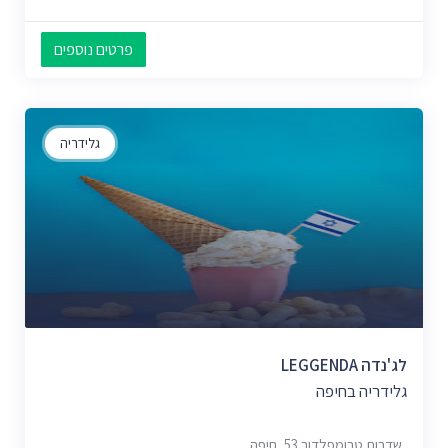
פרטים נוספים
גלידריה
לג'נדה LEGGENDA
גלידריה בחיפה
שדרות טרומפלדור 53, חיפה