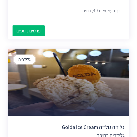
דרך העצמאות 49, חיפה
פרטים נוספים
גלידריה
גלידה גולדה Golda Ice Cream
גלידריה בחיפה