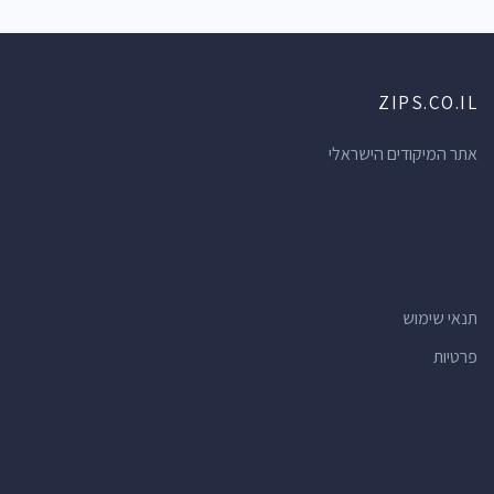
ברים
(70)
מוסכים
(69)
ZIPS.CO.IL
חנויות מכולת
(66)
מרכזי תרבות
(62)
אתר המיקודים הישראלי
מרפאות שיניים
(61)
חנויות הכל לבית
(60)
מלונות
(56)
רופאי שיניים
(52)
תנאי שימוש
דירות נופש
(51)
פרטיות
יעדים תיירותיים
(49)
חנויות פרחים
(46)
חדרי כושר
(45)
בנקים
(41)