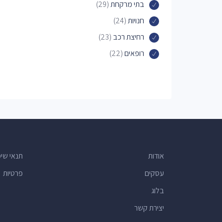
בתי מרקחת
(29)
חנויות
(24)
רחיצת רכב
(23)
רופאים
(22)
חנויות צעצועים
(19)
חנויות נעליים
(18)
חנויות לחיות מחמד
(16)
חנויות לתינוקות
(16)
עורכי דין למקרקעין
(15)
מרכזים קהילתיים
(14)
אודות
תנאי שי
פאבים
(13)
עסקים
פרטיות
חנויות אופנה
(12)
בלוג
קיוסקים
(11)
יצירת קשר
מכולות
(10)