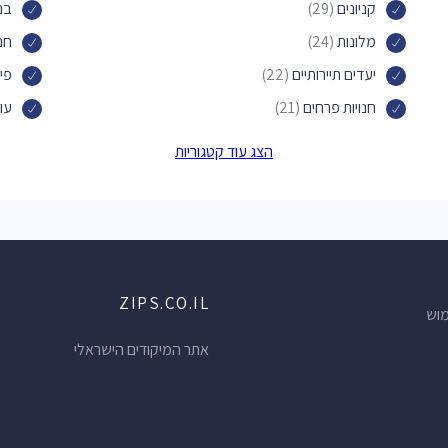
קניונים
(29)
בנ
מלונות
(24)
חנ
יעדים תיירותיים
(22)
פיצ
חנויות פרחים
(21)
עור
רופאי שיניים
(19)
קיי
הצג עוד קטגוריות
חנויות חיות
(17)
בת
גלידריות
(16)
מר
מוסכים לפחחות וצבע
(15)
מר
כספומטים
(14)
רוא
ZIPS.CO.IL
חנויות מתנות
(14)
סלו
מוש
חנויות חומרי בניין
(13)
חנ
אתר המיקודים הישראלי
וטרינרים
(12)
קונ
מוזיאונים
(11)
חנו
עורכי דין לדיני עבודה
(10)
חנו