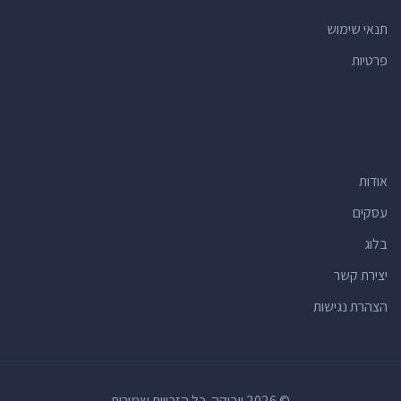
מוסכים לרכב
(16)
תנאי שימוש
רופאי שיניים
(15)
פרטיות
חנויות הכל לבית
(15)
רואי חשבון
(15)
יעדים תיירותיים
(15)
מרכזי תרבות
(15)
אודות
חנויות
(14)
אולמות אירועים
(14)
עסקים
מרכזים קהילתיים
(13)
בלוג
מרפאות
(13)
יצירת קשר
חנויות למוצרי קוסמטיקה
(12)
הצהרת נגישות
וטרינרים
(11)
בנקים
(11)
חנויות מתנות
(11)
© 2026 ווביקה. כל הזכויות שמורות