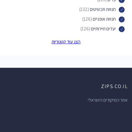
חנויות תכשיטים
(132)
חנויות אופניים
(126)
יעדים תיירותיים
(126)
מכוני יופי
(122)
הצג עוד קטגוריות
פארקים
(122)
מעצבי תכשיטים
(119)
משרדי עורכי דין
(111)
עורכי דין
(111)
ZIPS.CO.IL
בתי מרקחת
(104)
חדרי כושר
(100)
אתר המיקודים הישראלי
בתי ספר
(100)
חנויות הכל לבית
(100)
בנקים
(89)