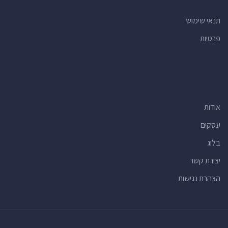
מרפאות שיניים
(80)
תנאי שימוש
חנויות פרחים
(80)
פרטיות
אולמות אירועים
(77)
רופאי שיניים
(76)
מועדוני לילה
(68)
חנויות מכולת
(66)
אודות
מרכזים רפואיים
(62)
מרכזי תרבות
(60)
עסקים
מוסכים
(59)
בלוג
מכבסות
(53)
יצירת קשר
חנויות לחיות מחמד
(53)
הצהרת נגישות
סלונים למניקור ופדיקור
(52)
רואי חשבון
(52)
וטרינרים
(50)